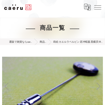
商品一覧
通販で雑貨ならcaeru online shop
商品一覧
蒔絵 カエルラペルピン 若冲蝦蟇 黒蝶貝 Φ18 No.08［h8-jgmkrp-1811］