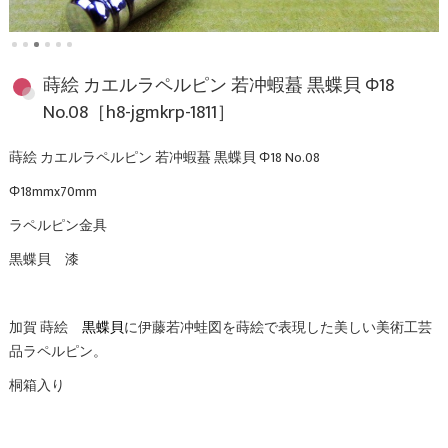
蒔絵 カエルラペルピン 若冲蝦蟇 黒蝶貝 Φ18
No.08［h8-jgmkrp-1811］
蒔絵 カエルラペルピン 若冲蝦蟇 黒蝶貝 Φ18 No.08
Φ18mmx70mm
ラペルピン金具
黒蝶貝 漆
加賀 蒔絵
黒蝶貝
に伊藤若冲蛙図を蒔絵で表現した美しい美術工芸
品ラペルピン。
桐箱入り