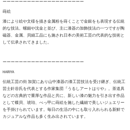
ーーーーーーーーーーーーーーーーーーーー
蒔絵
漆により絵や文様を描き金属粉を蒔くことで金銀をも表現する伝統
的な技法。螺鈿や沈金と並び、主に漆器の加飾技法の一つですが陶
磁器、金属、貝細工品にも施され日本の美術工芸の代表的な技術と
して伝承されてきました。
ーーーーーーーーーーーーーーーーーーーー
HARIYA
伝統工芸の街 加賀にあり山中漆器の漆工芸技法を受け継ぎ、伝統工
芸士針谷氏を代表とする作家集団『うるしアートはりや』。茶道具
などの古典的で重厚な作品と共に、新しい漆の魅力を引き出す作品
として蝶貝、琥珀、べっ甲に蒔絵を施した繊細で美しいジュエリー
を手掛けられています。毎日の生活の中にも取り入れられる新鮮で
カジュアルな作品も多く生み出されています。