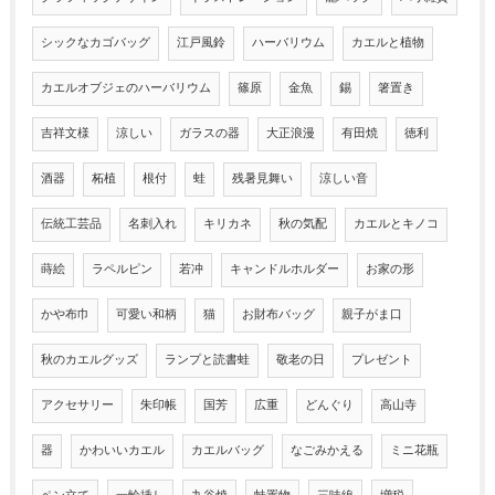
シックなカゴバッグ
江戸風鈴
ハーバリウム
カエルと植物
カエルオブジェのハーバリウム
篠原
金魚
錫
箸置き
吉祥文様
涼しい
ガラスの器
大正浪漫
有田焼
徳利
酒器
柘植
根付
蛙
残暑見舞い
涼しい音
伝統工芸品
名刺入れ
キリカネ
秋の気配
カエルとキノコ
蒔絵
ラペルピン
若冲
キャンドルホルダー
お家の形
かや布巾
可愛い和柄
猫
お財布バッグ
親子がま口
秋のカエルグッズ
ランプと読書蛙
敬老の日
プレゼント
アクセサリー
朱印帳
国芳
広重
どんぐり
高山寺
器
かわいいカエル
カエルバッグ
なごみかえる
ミニ花瓶