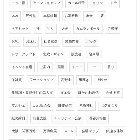
ニット帽
アニマルキャップ
カエル帽子
キリン
トラ
2021
芸艸堂
本格鉄鍋
お家料理
象嵌
箸
ペアセット
禅
祈り
天使
ガムランボール
ご挨拶
お礼
お返し
社名変更
業務内容
バッグ
レザークラフト
北欧デザイン
販売会
駐車場
イベント会場
ご案内
延期
トート
トート
香り
冬雑貨
ワークショップ
高野山
紙漉き
上映会
奥野誠・奥野佳世の二人展
展示会
ほそかわ通信
かえる市
マルシェ
caeru販売会
蛙作品展
八坂神社
七夕まつり
紙の縁日
能登支援
チャリティー公演
長谷川等伯
大阪・関西万博
万博出展
kamito
会場マップ
紙漉き体験