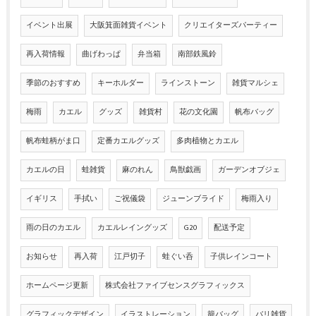
イベント出展
大阪箕面雑貨イベント
クリエイターズパーティー
再入荷情報
曲げわっぱ
弁当箱
南部鉄風鈴
季節のおすすめ
キーホルダー
ラインストーン
雑貨マルシェ
梅雨
カエル
グッズ
雑貨村
花の文化園
帆布バッグ
帆布蛙柄がま口
定番カエルグッズ
多肉植物とカエル
カエルの日
蛙雑貨
麻のれん
鳥獣戯画
ガーデンオブジェ
イギリス
手拭い
ご祝儀袋
ジューンブライド
梅雨入り
雨の日のカエル
カエルレイングッズ
G20
配送予定
お知らせ
再入荷
江戸切子
蛙ぐい呑
子供レインコート
ホームページ更新
株式会社ファイブセンスグラフィックス
グラフィックデザイン
イラストレーション
籠バッグ
バリ雑貨