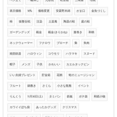
ペン立て
一輪挿し
九谷焼
蛙置物
三味線
増税
表示価格
10%
価格変更
安曇野木綿
がま口
金魚づくし
柿
猿蟹合戦
注染
土楽庵
陶器の蛙
庭の蛙
ガーデングッズ
截金
截金(きりかね)
腹巻き
和柄
ネックウォーマー
フクロウ
ブローチ
梟
朱肉
南部鉄器
ハロウィン
コウモリ
ハラマキ
スヌード
帽子
メンズ
子供
かわいい
カエルタックピン
いい夫婦プレゼント
貯金箱
花柄
蛙のミュージシャン
フルート
鍋敷き
さくら
小さな瓶敷
イベント
りんくう
11月30日(土)
タミパン
鉄板
ポチ袋
和紙小物
カワイイぽち袋
あったかグッズ
クリスマス