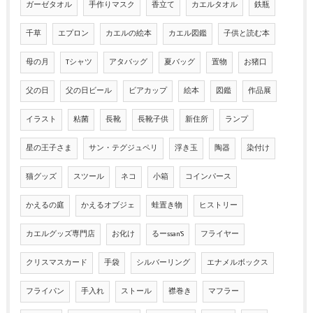
ガーゼタオル
手作りマスク
香立て
カエルタオル
鉄瓶
千草
エプロン
カエルの絵本
カエル図鑑
子供と読む本
母の月
Tシャツ
アタバッグ
夏バッグ
置物
お猪口
父の日
父の日ビール
ビアカップ
絵本
図鑑
作品展
イラスト
粘菌
長靴
長靴子供
新住所
ランプ
星の王子さま
サン・テグジュペリ
浮き玉
陶器
染付け
猫グッズ
スツール
ネコ
小箱
コインパース
かえるの庭
かえるオブジェ
蛙置き物
ヒストリー
カエルグッズ専門店
お化け
るーssan'S
フライヤー
クリスマスカード
手袋
シルバーリング
エナメルボックス
フライパン
手入れ
ストール
襟巻き
マフラー