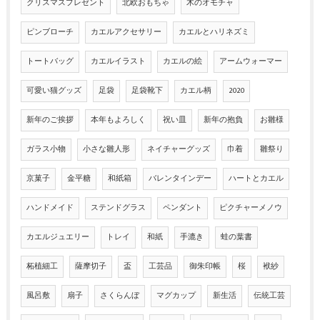
クリスマスプレゼント
北欧おもちゃ
木のオモチャ
ピンブローチ
カエルアクセサリー
カエルとハリネズミ
トートバッグ
カエルイラスト
カエルの絵
アームウォーマー
可愛い猫グッズ
足袋
足袋靴下
カエル柄
2020
新年のご挨拶
本年もよろしく
祝い皿
新年の抱負
お雛様
ガラス小物
小さな雛人形
ネイチャーグッズ
巾着
雛祭り
京菓子
金平糖
和紙箱
バレンタインデー
ハートとカエル
ハンドメイド
ステンドグラス
ペンダント
ピクチャーメノウ
カエルジュエリー
トレイ
和紙
手漉き
蛙の葉書
柘植細工
薩摩切子
盃
工芸品
御朱印帳
桜
袱紗
風呂敷
扇子
さくらんぼ
マグカップ
新生活
伝統工芸