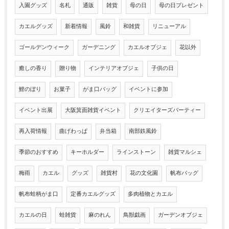
入園グッズ
名札
通販
雑貨
母の日
母の日プレゼント
カエルグッズ
新着情報
風鈴
和雑貨
リニューアル
ゴールデンウィーク
ガーデニング
カエルオブジェ
花以外
癒しの香り
贈り物
インテリアオブジェ
子供の日
鯉のぼり
お菓子
がま口バッグ
イベントに参加
イベント出展
大阪箕面雑貨イベント
クリエイターズパーティー
再入荷情報
曲げわっぱ
弁当箱
南部鉄風鈴
季節のおすすめ
キーホルダー
ラインストーン
雑貨マルシェ
梅雨
カエル
グッズ
雑貨村
花の文化園
帆布バッグ
帆布蛙柄がま口
定番カエルグッズ
多肉植物とカエル
カエルの日
蛙雑貨
麻のれん
鳥獣戯画
ガーデンオブジェ