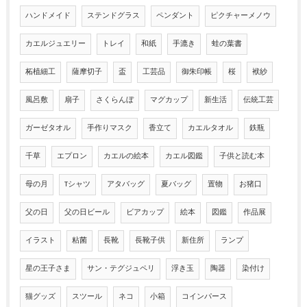
ハンドメイド
ステンドグラス
ペンダント
ピクチャーメノウ
カエルジュエリー
トレイ
和紙
手漉き
蛙の葉書
柘植細工
薩摩切子
盃
工芸品
御朱印帳
桜
袱紗
風呂敷
扇子
さくらんぼ
マグカップ
新生活
伝統工芸
ガーゼタオル
手作りマスク
香立て
カエルタオル
鉄瓶
千草
エプロン
カエルの絵本
カエル図鑑
子供と読む本
母の月
Tシャツ
アタバッグ
夏バッグ
置物
お猪口
父の日
父の日ビール
ビアカップ
絵本
図鑑
作品展
イラスト
粘菌
長靴
長靴子供
新住所
ランプ
星の王子さま
サン・テグジュペリ
浮き玉
陶器
染付け
猫グッズ
スツール
ネコ
小箱
コインパース