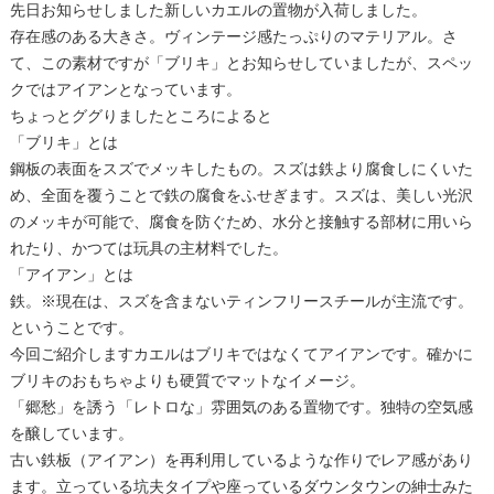
先日お知らせしました新しいカエルの置物が入荷しました。
存在感のある大きさ。ヴィンテージ感たっぷりのマテリアル。さ
て、この素材ですが「ブリキ」とお知らせしていましたが、スペッ
クではアイアンとなっています。
ちょっとググりましたところによると
「ブリキ」とは
鋼板の表面をスズでメッキしたもの。
スズは鉄より腐食しにくいた
め、全面を覆うことで鉄の腐食をふせぎます。スズは、美しい光沢
のメッキが可能で、腐食を防ぐため、水分と接触する部材に用いら
れたり、かつては玩具の主材料でした。
「アイアン」とは
鉄。
※現在は、スズを含まないティンフリースチールが主流です。
ということです。
今回ご紹介しますカエルはブリキではなくてアイアンです。確かに
ブリキのおもちゃよりも硬質でマットなイメージ。
「郷愁」を誘う「レトロな」雰囲気のある置物です。独特の空気感
を醸しています。
古い鉄板（アイアン）を再利用しているような作りでレア感があり
ます。立っている坑夫タイプや座っているダウンタウンの紳士みた