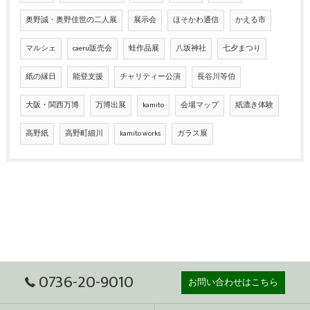
奥野誠・奥野佳世の二人展
展示会
ほそかわ通信
かえる市
マルシェ
caeru販売会
蛙作品展
八坂神社
七夕まつり
紙の縁日
能登支援
チャリティー公演
長谷川等伯
大阪・関西万博
万博出展
kamito
会場マップ
紙漉き体験
高野紙
高野町細川
kamito works
ガラス展
0736-20-9010
お問い合わせはこちら