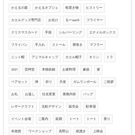
かえるの庭
かえるオブジェ
蛙置き物
ヒストリー
カエルグッズ専門店
お化け
るーssan'S
フライヤー
クリスマスカード
手袋
シルバーリング
エナメルボックス
フライパン
手入れ
ストール
襟巻き
マフラー
ニット帽
アニマルキャップ
カエル帽子
キリン
トラ
2021
芸艸堂
本格鉄鍋
お家料理
象嵌
箸
ペアセット
禅
祈り
天使
ガムランボール
ご挨拶
お礼
お返し
社名変更
業務内容
バッグ
レザークラフト
北欧デザイン
販売会
駐車場
イベント会場
ご案内
延期
トート
トート
香り
冬雑貨
ワークショップ
高野山
紙漉き
上映会