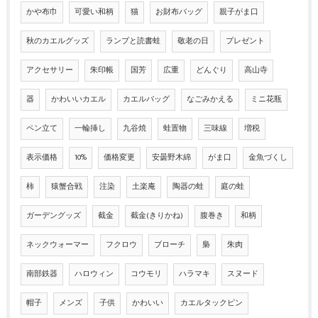
かや布巾
可愛い和柄
猫
お財布バッグ
親子がま口
秋のカエルグッズ
ランプと読書蛙
敬老の日
プレゼント
アクセサリー
朱印帳
国芳
広重
どんぐり
高山寺
器
かわいいカエル
カエルバッグ
なごみかえる
ミニ花瓶
ペン立て
一輪挿し
九谷焼
蛙置物
三味線
増税
表示価格
10%
価格変更
安曇野木綿
がま口
金魚づくし
柿
猿蟹合戦
注染
土楽庵
陶器の蛙
庭の蛙
ガーデングッズ
截金
截金(きりかね)
腹巻き
和柄
ネックウォーマー
フクロウ
ブローチ
梟
朱肉
南部鉄器
ハロウィン
コウモリ
ハラマキ
スヌード
帽子
メンズ
子供
かわいい
カエルタックピン