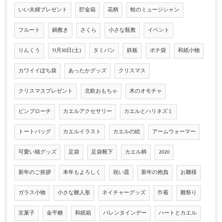
いい夫婦プレゼント
貯金箱
花柄
蛙のミュージシャン
フルート
鍋敷き
さくら
小さな瓶敷
イベント
りんくう
11月30日(土)
タミパン
鉄板
ポチ袋
和紙小物
カワイイぽち袋
あったかグッズ
クリスマス
クリスマスプレゼント
北欧おもちゃ
木のオモチャ
ピンブローチ
カエルアクセサリー
カエルとハリネズミ
トートバッグ
カエルイラスト
カエルの絵
アームウォーマー
可愛い猫グッズ
足袋
足袋靴下
カエル柄
2020
新年のご挨拶
本年もよろしく
祝い皿
新年の抱負
お雛様
ガラス小物
小さな雛人形
ネイチャーグッズ
巾着
雛祭り
京菓子
金平糖
和紙箱
バレンタインデー
ハートとカエル