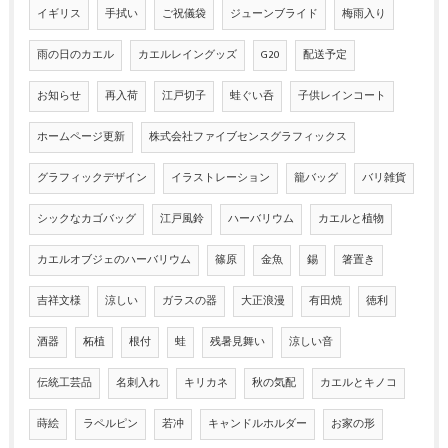
イギリス
手拭い
ご祝儀袋
ジューンブライド
梅雨入り
雨の日のカエル
カエルレイングッズ
G20
配送予定
お知らせ
再入荷
江戸切子
蛙ぐい呑
子供レインコート
ホームページ更新
株式会社ファイブセンスグラフィックス
グラフィックデザイン
イラストレーション
籠バッグ
バリ雑貨
シックなカゴバッグ
江戸風鈴
ハーバリウム
カエルと植物
カエルオブジェのハーバリウム
篠原
金魚
錫
箸置き
吉祥文様
涼しい
ガラスの器
大正浪漫
有田焼
徳利
酒器
柘植
根付
蛙
残暑見舞い
涼しい音
伝統工芸品
名刺入れ
キリカネ
秋の気配
カエルとキノコ
蒔絵
ラペルピン
若冲
キャンドルホルダー
お家の形