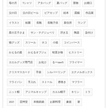
母の月
Tシャツ
アタバッグ
夏バッグ
置物
お猪口
父の日
父の日ビール
ビアカップ
絵本
図鑑
作品展
イラスト
粘菌
長靴
長靴子供
新住所
ランプ
星の王子さま
サン・テグジュペリ
浮き玉
陶器
染付け
猫グッズ
スツール
ネコ
小箱
コインパース
かえるの庭
かえるオブジェ
蛙置き物
ヒストリー
カエルグッズ専門店
お化け
るーssan'S
フライヤー
クリスマスカード
手袋
シルバーリング
エナメルボックス
フライパン
手入れ
ストール
襟巻き
マフラー
ニット帽
アニマルキャップ
カエル帽子
キリン
トラ
2021
芸艸堂
本格鉄鍋
お家料理
象嵌
箸