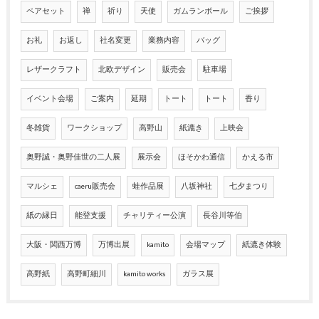
ペアセット
禅
祈り
天使
ガムランボール
ご挨拶
お礼
お返し
社名変更
業務内容
バッグ
レザークラフト
北欧デザイン
販売会
駐車場
イベント会場
ご案内
延期
トート
トート
香り
冬雑貨
ワークショップ
高野山
紙漉き
上映会
奥野誠・奥野佳世の二人展
展示会
ほそかわ通信
かえる市
マルシェ
caeru販売会
蛙作品展
八坂神社
七夕まつり
紙の縁日
能登支援
チャリティー公演
長谷川等伯
大阪・関西万博
万博出展
kamito
会場マップ
紙漉き体験
高野紙
高野町細川
kamito works
ガラス展