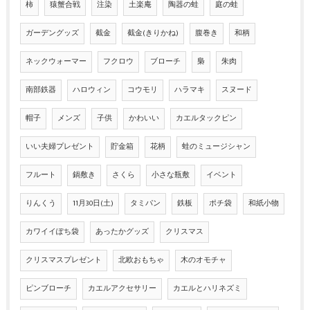
柿
猿蟹合戦
注染
土楽庵
陶器の蛙
庭の蛙
ガーデングッズ
截金
截金(きりかね)
腹巻き
和柄
ネックウォーマー
フクロウ
ブローチ
梟
朱肉
南部鉄器
ハロウィン
コウモリ
ハラマキ
スヌード
帽子
メンズ
子供
かわいい
カエルタックピン
いい夫婦プレゼント
貯金箱
花柄
蛙のミュージシャン
フルート
鍋敷き
さくら
小さな瓶敷
イベント
りんくう
11月30日(土)
タミパン
鉄板
ポチ袋
和紙小物
カワイイぽち袋
あったかグッズ
クリスマス
クリスマスプレゼント
北欧おもちゃ
木のオモチャ
ピンブローチ
カエルアクセサリー
カエルとハリネズミ