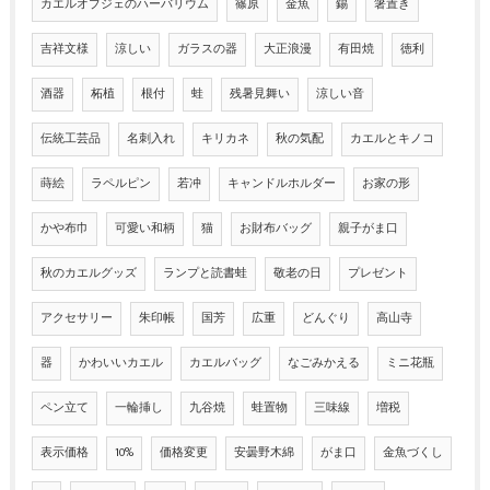
カエルオブジェのハーバリウム
篠原
金魚
錫
箸置き
吉祥文様
涼しい
ガラスの器
大正浪漫
有田焼
徳利
酒器
柘植
根付
蛙
残暑見舞い
涼しい音
伝統工芸品
名刺入れ
キリカネ
秋の気配
カエルとキノコ
蒔絵
ラペルピン
若冲
キャンドルホルダー
お家の形
かや布巾
可愛い和柄
猫
お財布バッグ
親子がま口
秋のカエルグッズ
ランプと読書蛙
敬老の日
プレゼント
アクセサリー
朱印帳
国芳
広重
どんぐり
高山寺
器
かわいいカエル
カエルバッグ
なごみかえる
ミニ花瓶
ペン立て
一輪挿し
九谷焼
蛙置物
三味線
増税
表示価格
10%
価格変更
安曇野木綿
がま口
金魚づくし