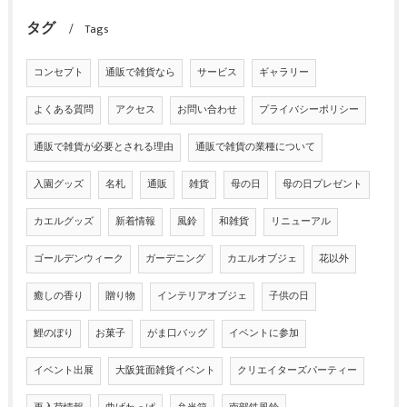
タグ
Tags
コンセプト
通販で雑貨なら
サービス
ギャラリー
よくある質問
アクセス
お問い合わせ
プライバシーポリシー
通販で雑貨が必要とされる理由
通販で雑貨の業種について
入園グッズ
名札
通販
雑貨
母の日
母の日プレゼント
カエルグッズ
新着情報
風鈴
和雑貨
リニューアル
ゴールデンウィーク
ガーデニング
カエルオブジェ
花以外
癒しの香り
贈り物
インテリアオブジェ
子供の日
鯉のぼり
お菓子
がま口バッグ
イベントに参加
イベント出展
大阪箕面雑貨イベント
クリエイターズパーティー