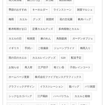
再入荷情報
曲げわっぱ
弁当箱
南部鉄風鈴
季節のおすすめ
キーホルダー
ラインストーン
雑貨マルシェ
梅雨
カエル
グッズ
雑貨村
花の文化園
帆布バッグ
帆布蛙柄がま口
定番カエルグッズ
多肉植物とカエル
カエルの日
蛙雑貨
麻のれん
鳥獣戯画
ガーデンオブジェ
イギリス
手拭い
ご祝儀袋
ジューンブライド
梅雨入り
雨の日のカエル
カエルレイングッズ
G20
配送予定
お知らせ
再入荷
江戸切子
蛙ぐい呑
子供レインコート
ホームページ更新
株式会社ファイブセンスグラフィックス
グラフィックデザイン
イラストレーション
籠バッグ
バリ雑貨
シックなカゴバッグ
江戸風鈴
ハーバリウム
カエルと植物