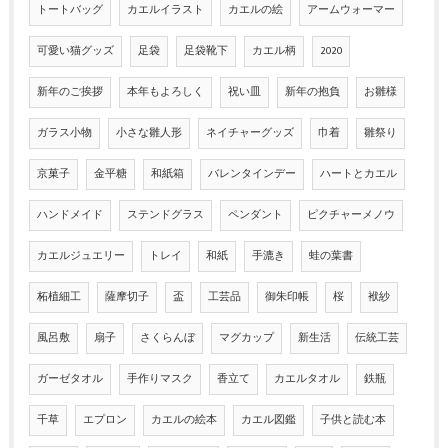
トートバッグ
カエルイラスト
カエルの絵
アームウォーマー
可愛い猫グッズ
足袋
足袋靴下
カエル柄
2020
新年のご挨拶
本年もよろしく
祝い皿
新年の抱負
お雛様
ガラス小物
小さな雛人形
ネイチャーグッズ
巾着
雛祭り
京菓子
金平糖
和紙箱
バレンタインデー
ハートとカエル
ハンドメイド
ステンドグラス
ペンダント
ピクチャーメノウ
カエルジュエリー
トレイ
和紙
手漉き
蛙の葉書
柘植細工
薩摩切子
盃
工芸品
御朱印帳
桜
袱紗
風呂敷
扇子
さくらんぼ
マグカップ
新生活
伝統工芸
ガーゼタオル
手作りマスク
香立て
カエルタオル
鉄瓶
千草
エプロン
カエルの絵本
カエル図鑑
子供と読む本