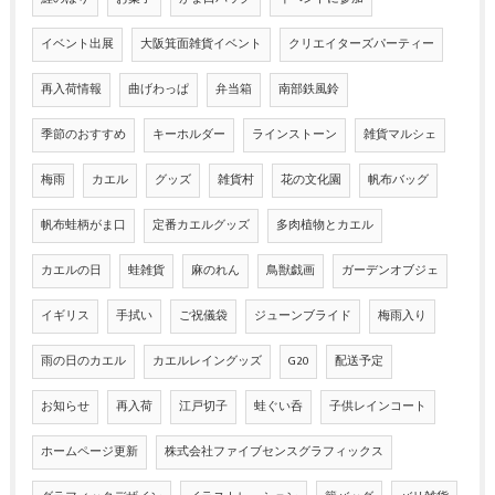
イベント出展
大阪箕面雑貨イベント
クリエイターズパーティー
再入荷情報
曲げわっぱ
弁当箱
南部鉄風鈴
季節のおすすめ
キーホルダー
ラインストーン
雑貨マルシェ
梅雨
カエル
グッズ
雑貨村
花の文化園
帆布バッグ
帆布蛙柄がま口
定番カエルグッズ
多肉植物とカエル
カエルの日
蛙雑貨
麻のれん
鳥獣戯画
ガーデンオブジェ
イギリス
手拭い
ご祝儀袋
ジューンブライド
梅雨入り
雨の日のカエル
カエルレイングッズ
G20
配送予定
お知らせ
再入荷
江戸切子
蛙ぐい呑
子供レインコート
ホームページ更新
株式会社ファイブセンスグラフィックス