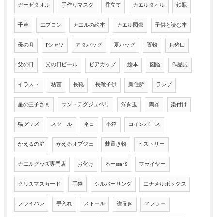
ガーゼタオル
手作りマスク
香立て
カエルタオル
鉄瓶
千草
エプロン
カエルの絵本
カエル図鑑
子供と読む本
母の月
Tシャツ
アタバッグ
夏バッグ
置物
お猪口
父の日
父の日ビール
ビアカップ
絵本
図鑑
作品展
イラスト
粘菌
長靴
長靴子供
新住所
ランプ
星の王子さま
サン・テグジュペリ
浮き玉
陶器
染付け
猫グッズ
スツール
ネコ
小箱
コインパース
かえるの庭
かえるオブジェ
蛙置き物
ヒストリー
カエルグッズ専門店
お化け
るーssan'S
フライヤー
クリスマスカード
手袋
シルバーリング
エナメルボックス
フライパン
手入れ
ストール
襟巻き
マフラー