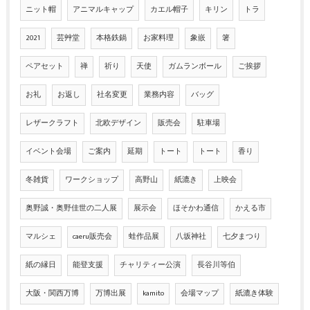
ニット帽
アニマルキャップ
カエル帽子
キリン
トラ
2021
芸艸堂
本格鉄鍋
お家料理
象嵌
箸
ペアセット
禅
祈り
天使
ガムランボール
ご挨拶
お礼
お返し
社名変更
業務内容
バッグ
レザークラフト
北欧デザイン
販売会
駐車場
イベント会場
ご案内
延期
トート
トート
香り
冬雑貨
ワークショップ
高野山
紙漉き
上映会
奥野誠・奥野佳世の二人展
展示会
ほそかわ通信
かえる市
マルシェ
caeru販売会
蛙作品展
八坂神社
七夕まつり
紙の縁日
能登支援
チャリティー公演
長谷川等伯
大阪・関西万博
万博出展
kamito
会場マップ
紙漉き体験