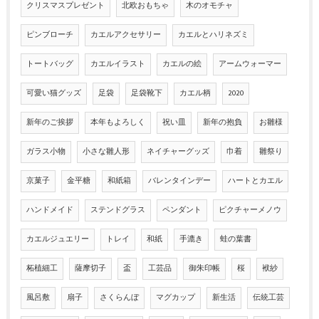
クリスマスプレゼント
北欧おもちゃ
木のオモチャ
ピンブローチ
カエルアクセサリー
カエルとハリネズミ
トートバッグ
カエルイラスト
カエルの絵
アームウォーマー
可愛い猫グッズ
足袋
足袋靴下
カエル柄
2020
新年のご挨拶
本年もよろしく
祝い皿
新年の抱負
お雛様
ガラス小物
小さな雛人形
ネイチャーグッズ
巾着
雛祭り
京菓子
金平糖
和紙箱
バレンタインデー
ハートとカエル
ハンドメイド
ステンドグラス
ペンダント
ピクチャーメノウ
カエルジュエリー
トレイ
和紙
手漉き
蛙の葉書
柘植細工
薩摩切子
盃
工芸品
御朱印帳
桜
袱紗
風呂敷
扇子
さくらんぼ
マグカップ
新生活
伝統工芸