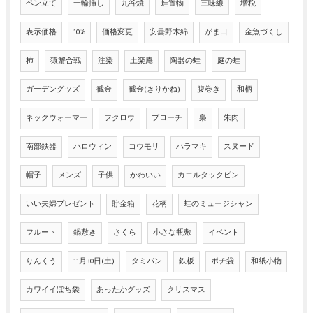
ペン立て
一輪挿し
九谷焼
蛙置物
三味線
増税
表示価格
10%
価格変更
安曇野木綿
がま口
金魚づくし
柿
猿蟹合戦
注染
土楽庵
陶器の蛙
庭の蛙
ガーデングッズ
截金
截金(きりかね)
腹巻き
和柄
ネックウォーマー
フクロウ
ブローチ
梟
朱肉
南部鉄器
ハロウィン
コウモリ
ハラマキ
スヌード
帽子
メンズ
子供
かわいい
カエルタックピン
いい夫婦プレゼント
貯金箱
花柄
蛙のミュージシャン
フルート
鍋敷き
さくら
小さな瓶敷
イベント
りんくう
11月30日(土)
タミパン
鉄板
ポチ袋
和紙小物
カワイイぽち袋
あったかグッズ
クリスマス