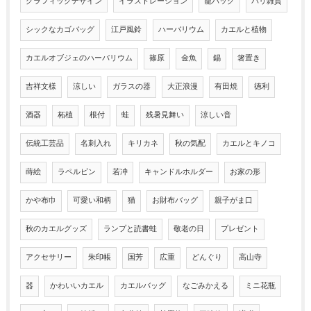
グラフィックデザイン
イラストレーション
籠バッグ
バリ雑貨
シックなカゴバッグ
江戸風鈴
ハーバリウム
カエルと植物
カエルオブジェのハーバリウム
篠原
金魚
錫
箸置き
吉祥文様
涼しい
ガラスの器
大正浪漫
有田焼
徳利
酒器
柘植
根付
蛙
残暑見舞い
涼しい音
伝統工芸品
名刺入れ
キリカネ
秋の気配
カエルとキノコ
蒔絵
ラペルピン
若冲
キャンドルホルダー
お家の形
かや布巾
可愛い和柄
猫
お財布バッグ
親子がま口
秋のカエルグッズ
ランプと読書蛙
敬老の日
プレゼント
アクセサリー
朱印帳
国芳
広重
どんぐり
高山寺
器
かわいいカエル
カエルバッグ
なごみかえる
ミニ花瓶