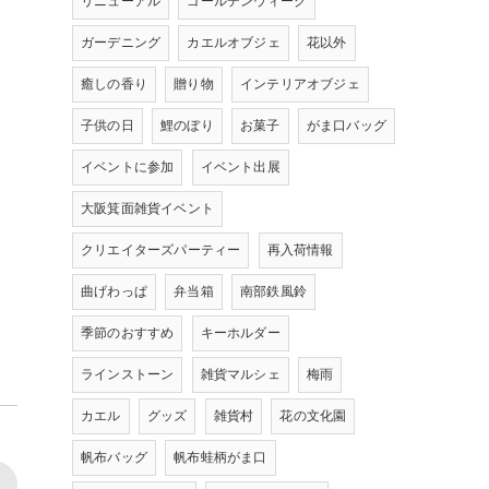
リニューアル
ゴールデンウィーク
ガーデニング
カエルオブジェ
花以外
癒しの香り
贈り物
インテリアオブジェ
子供の日
鯉のぼり
お菓子
がま口バッグ
イベントに参加
イベント出展
大阪箕面雑貨イベント
クリエイターズパーティー
再入荷情報
曲げわっぱ
弁当箱
南部鉄風鈴
季節のおすすめ
キーホルダー
ラインストーン
雑貨マルシェ
梅雨
カエル
グッズ
雑貨村
花の文化園
帆布バッグ
帆布蛙柄がま口
>