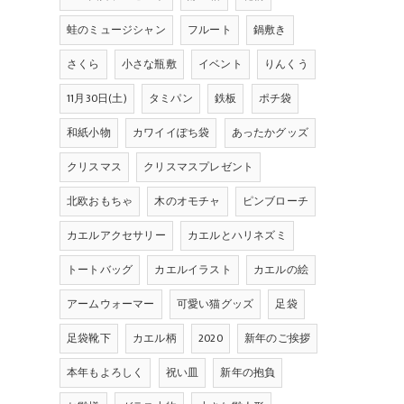
蛙のミュージシャン
フルート
鍋敷き
さくら
小さな瓶敷
イベント
りんくう
11月30日(土)
タミパン
鉄板
ポチ袋
和紙小物
カワイイぽち袋
あったかグッズ
クリスマス
クリスマスプレゼント
北欧おもちゃ
木のオモチャ
ピンブローチ
カエルアクセサリー
カエルとハリネズミ
トートバッグ
カエルイラスト
カエルの絵
アームウォーマー
可愛い猫グッズ
足袋
足袋靴下
カエル柄
2020
新年のご挨拶
本年もよろしく
祝い皿
新年の抱負