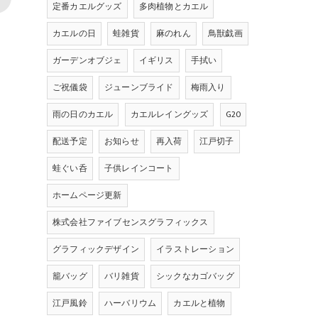
定番カエルグッズ
多肉植物とカエル
カエルの日
蛙雑貨
麻のれん
鳥獣戯画
ガーデンオブジェ
イギリス
手拭い
ご祝儀袋
ジューンブライド
梅雨入り
雨の日のカエル
カエルレイングッズ
G20
配送予定
お知らせ
再入荷
江戸切子
蛙ぐい呑
子供レインコート
ホームページ更新
株式会社ファイブセンスグラフィックス
グラフィックデザイン
イラストレーション
籠バッグ
バリ雑貨
シックなカゴバッグ
江戸風鈴
ハーバリウム
カエルと植物