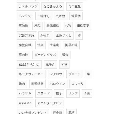
カエルバッグ
なごみかえる
ミニ花瓶
ペン立て
一輪挿し
九谷焼
蛙置物
三味線
増税
表示価格
10%
価格変更
安曇野木綿
がま口
金魚づくし
柿
猿蟹合戦
注染
土楽庵
陶器の蛙
庭の蛙
ガーデングッズ
截金
截金(きりかね)
腹巻き
和柄
ネックウォーマー
フクロウ
ブローチ
梟
朱肉
南部鉄器
ハロウィン
コウモリ
ハラマキ
スヌード
帽子
メンズ
子供
かわいい
カエルタックピン
いい夫婦プレゼント
貯金箱
花柄