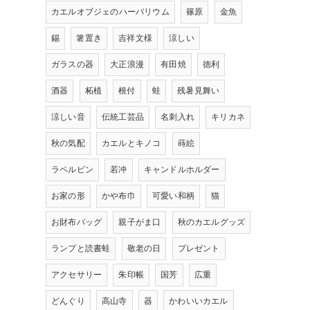
カエルオブジェのハーバリウム
篠原
金魚
錫
箸置き
吉祥文様
涼しい
ガラスの器
大正浪漫
有田焼
徳利
酒器
柘植
根付
蛙
残暑見舞い
涼しい音
伝統工芸品
名刺入れ
キリカネ
秋の気配
カエルとキノコ
蒔絵
ラペルピン
若冲
キャンドルホルダー
お家の形
かや布巾
可愛い和柄
猫
お財布バッグ
親子がま口
秋のカエルグッズ
ランプと読書蛙
敬老の日
プレゼント
アクセサリー
朱印帳
国芳
広重
どんぐり
高山寺
器
かわいいカエル