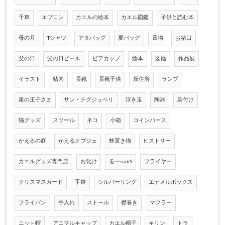
千草
エプロン
カエルの絵本
カエル図鑑
子供と読む本
母の月
Tシャツ
アタバッグ
夏バッグ
置物
お猪口
父の日
父の日ビール
ビアカップ
絵本
図鑑
作品展
イラスト
粘菌
長靴
長靴子供
新住所
ランプ
星の王子さま
サン・テグジュペリ
浮き玉
陶器
染付け
猫グッズ
スツール
ネコ
小箱
コインパース
かえるの庭
かえるオブジェ
蛙置き物
ヒストリー
カエルグッズ専門店
お化け
るーssan'S
フライヤー
クリスマスカード
手袋
シルバーリング
エナメルボックス
フライパン
手入れ
ストール
襟巻き
マフラー
ニット帽
アニマルキャップ
カエル帽子
キリン
トラ