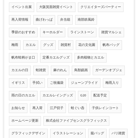
イベント出展
大阪箕面雑貨イベント
クリエイターズパーティー
再入荷情報
曲げわっぱ
弁当箱
南部鉄風鈴
季節のおすすめ
キーホルダー
ラインストーン
雑貨マルシェ
梅雨
カエル
グッズ
雑貨村
花の文化園
帆布バッグ
帆布蛙柄がま口
定番カエルグッズ
多肉植物とカエル
カエルの日
蛙雑貨
麻のれん
鳥獣戯画
ガーデンオブジェ
イギリス
手拭い
ご祝儀袋
ジューンブライド
梅雨入り
雨の日のカエル
カエルレイングッズ
G20
配送予定
お知らせ
再入荷
江戸切子
蛙ぐい呑
子供レインコート
ホームページ更新
株式会社ファイブセンスグラフィックス
グラフィックデザイン
イラストレーション
籠バッグ
バリ雑貨