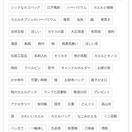
シックなカゴバッグ
江戸風鈴
ハーバリウム
カエルと植物
カエルオブジェのハーバリウム
篠原
金魚
錫
箸置き
吉祥文様
涼しい
ガラスの器
大正浪漫
有田焼
徳利
酒器
柘植
根付
蛙
残暑見舞い
涼しい音
伝統工芸品
名刺入れ
キリカネ
秋の気配
カエルとキノコ
蒔絵
ラペルピン
若冲
キャンドルホルダー
お家の形
かや布巾
可愛い和柄
猫
お財布バッグ
親子がま口
秋のカエルグッズ
ランプと読書蛙
敬老の日
プレゼント
アクセサリー
朱印帳
国芳
広重
どんぐり
高山寺
器
かわいいカエル
カエルバッグ
なごみかえる
ミニ花瓶
ペン立て
一輪挿し
九谷焼
蛙置物
三味線
増税