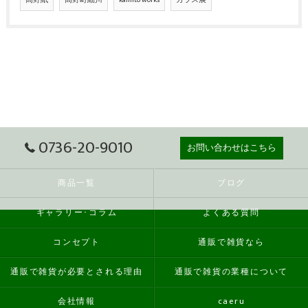
高野紙
高野町細川
kamito works
ガラス展
0736-20-9010
お問い合わせはこちら
商品一覧
ブログ
ギャラリー･コラム
よくある質問
コンセプト
通販で雑貨なら
通販で雑貨が必要とされる理由
通販で雑貨の業種について
会社情報
caeru