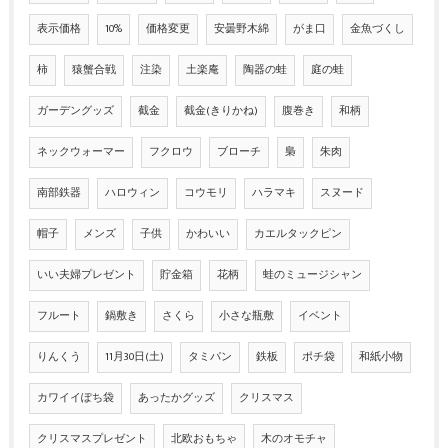
表示価格
10%
価格変更
安曇野木綿
がま口
金魚づくし
柿
猿蟹合戦
注染
土楽庵
陶器の蛙
庭の蛙
ガーデングッズ
截金
截金(きりかね)
腹巻き
和柄
ネックウォーマー
フクロウ
ブローチ
梟
朱肉
南部鉄器
ハロウィン
コウモリ
ハラマキ
スヌード
帽子
メンズ
子供
かわいい
カエルタックピン
いい夫婦プレゼント
貯金箱
花柄
蛙のミュージシャン
フルート
鍋敷き
さくら
小さな瓶敷
イベント
りんくう
11月30日(土)
タミパン
鉄板
ポチ袋
和紙小物
カワイイぽち袋
あったかグッズ
クリスマス
クリスマスプレゼント
北欧おもちゃ
木のオモチャ