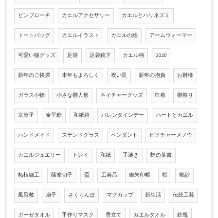
ピンブローチ
カエルアクセサリー
カエルとハリネズミ
トートバッグ
カエルイラスト
カエルの絵
アームウォーマー
可愛い猫グッズ
足袋
足袋靴下
カエル柄
2020
新年のご挨拶
本年もよろしく
祝い皿
新年の抱負
お雛様
ガラス小物
小さな雛人形
ネイチャーグッズ
巾着
雛祭り
京菓子
金平糖
和紙箱
バレンタインデー
ハートとカエル
ハンドメイド
ステンドグラス
ペンダント
ピクチャーメノウ
カエルジュエリー
トレイ
和紙
手漉き
蛙の葉書
柘植細工
薩摩切子
盃
工芸品
御朱印帳
桜
袱紗
風呂敷
扇子
さくらんぼ
マグカップ
新生活
伝統工芸
ガーゼタオル
手作りマスク
香立て
カエルタオル
鉄瓶