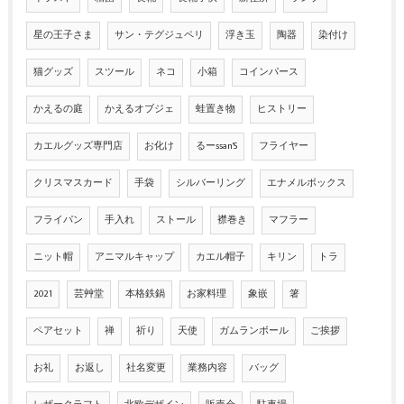
星の王子さま
サン・テグジュペリ
浮き玉
陶器
染付け
猫グッズ
スツール
ネコ
小箱
コインパース
かえるの庭
かえるオブジェ
蛙置き物
ヒストリー
カエルグッズ専門店
お化け
るーssan'S
フライヤー
クリスマスカード
手袋
シルバーリング
エナメルボックス
フライパン
手入れ
ストール
襟巻き
マフラー
ニット帽
アニマルキャップ
カエル帽子
キリン
トラ
2021
芸艸堂
本格鉄鍋
お家料理
象嵌
箸
ペアセット
禅
祈り
天使
ガムランボール
ご挨拶
お礼
お返し
社名変更
業務内容
バッグ