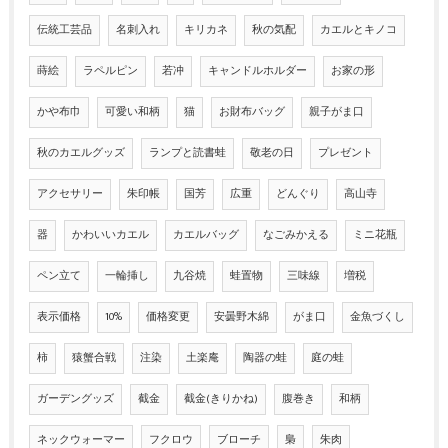
伝統工芸品
名刺入れ
キリカネ
秋の気配
カエルとキノコ
蒔絵
ラペルピン
若冲
キャンドルホルダー
お家の形
かや布巾
可愛い和柄
猫
お財布バッグ
親子がま口
秋のカエルグッズ
ランプと読書蛙
敬老の日
プレゼント
アクセサリー
朱印帳
国芳
広重
どんぐり
高山寺
器
かわいいカエル
カエルバッグ
なごみかえる
ミニ花瓶
ペン立て
一輪挿し
九谷焼
蛙置物
三味線
増税
表示価格
10%
価格変更
安曇野木綿
がま口
金魚づくし
柿
猿蟹合戦
注染
土楽庵
陶器の蛙
庭の蛙
ガーデングッズ
截金
截金(きりかね)
腹巻き
和柄
ネックウォーマー
フクロウ
ブローチ
梟
朱肉