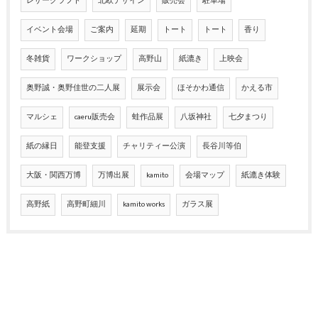
レザークラフト
北欧デザイン
販売会
駐車場
イベント会場
ご案内
延期
トート
トート
香り
冬雑貨
ワークショップ
高野山
紙漉き
上映会
奥野誠・奥野佳世の二人展
展示会
ほそかわ通信
かえる市
マルシェ
caeru販売会
蛙作品展
八坂神社
七夕まつり
紙の縁日
能登支援
チャリティー公演
長谷川等伯
大阪・関西万博
万博出展
kamito
会場マップ
紙漉き体験
高野紙
高野町細川
kamito works
ガラス展