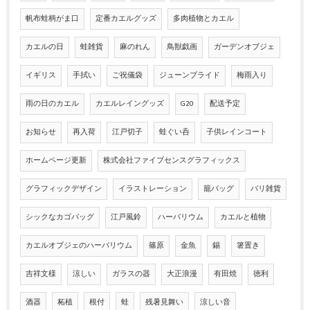
帆布蛙柄がま口
定番カエルグッズ
多肉植物とカエル
カエルの日
蛙雑貨
麻のれん
鳥獣戯画
ガーデンオブジェ
イギリス
手拭い
ご祝儀袋
ジューンブライド
梅雨入り
雨の日のカエル
カエルレイングッズ
G20
配送予定
お知らせ
再入荷
江戸切子
蛙ぐい呑
子供レインコート
ホームページ更新
株式会社ファイブセンスグラフィックス
グラフィックデザイン
イラストレーション
籠バッグ
バリ雑貨
シックなカゴバッグ
江戸風鈴
ハーバリウム
カエルと植物
カエルオブジェのハーバリウム
篠原
金魚
錫
箸置き
吉祥文様
涼しい
ガラスの器
大正浪漫
有田焼
徳利
酒器
柘植
根付
蛙
残暑見舞い
涼しい音