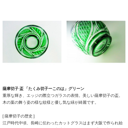
薩摩切子 盃 「たくみ切子ーこのは」グリーン
重厚な輝き、エッジの際立つガラスの表情。美しい薩摩切子の盃。
木の葉の舞う姿の様な紋様と優し気な緑が綺麗です。
[ 薩摩切子の歴史 ]
江戸時代中頃、長崎に伝わったカットグラスはまず大阪で作られ始