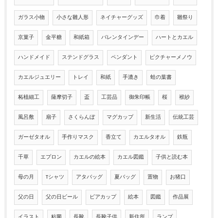
ガラス小物
小さな雛人形
ネイチャーグッズ
巾着
雛祭り
京菓子
金平糖
和紙箱
バレンタインデー
ハートとカエル
ハンドメイド
ステンドグラス
ペンダント
ピクチャーメノウ
カエルジュエリー
トレイ
和紙
手漉き
蛙の葉書
柘植細工
薩摩切子
盃
工芸品
御朱印帳
桜
袱紗
風呂敷
扇子
さくらんぼ
マグカップ
新生活
伝統工芸
ガーゼタオル
手作りマスク
香立て
カエルタオル
鉄瓶
千草
エプロン
カエルの絵本
カエル図鑑
子供と読む本
母の月
Tシャツ
アタバッグ
夏バッグ
置物
お猪口
父の日
父の日ビール
ビアカップ
絵本
図鑑
作品展
イラスト
粘菌
長靴
長靴子供
新住所
ランプ