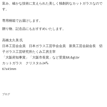
富み、確かな技術に支えられた美しく独創的なカットガラスなので
す。
専用桐箱でお届けします。
贈り物、記念品にもおすすめいたします。
高橋太久美 氏
日本工芸会会員 日本ガラス工芸学会会員 新美工芸会副会長 切
子ガラス工芸研究所たくみ工房主宰
「大阪府知事賞」「大阪市長賞」など受賞&lt;&gt;br
カットガラス クリスタル24%
67x45mm
ブログ