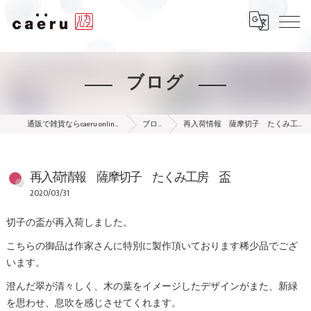
ブログ
通販で雑貨ならcaeru online shop
ブログ
再入荷情報 薩摩切子 たくみ工房 盃
再入荷情報 薩摩切子 たくみ工房 盃
2020/03/31
切子の盃が再入荷しました。
こちらの御品は作家さんに特別に製作頂いております稀少品でござ
います。
澄んだ翠が清々しく、木の葉をイメージしたデザインがまた、新緑
を思わせ、息吹を感じさせてくれます。