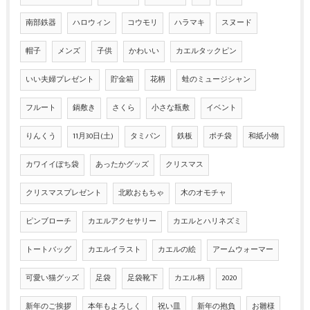
南部鉄器
ハロウィン
コウモリ
ハラマキ
スヌード
帽子
メンズ
子供
かわいい
カエルタックピン
いい夫婦プレゼント
貯金箱
花柄
蛙のミュージシャン
フルート
鍋敷き
さくら
小さな瓶敷
イベント
りんくう
11月30日(土)
タミパン
鉄板
ポチ袋
和紙小物
カワイイぽち袋
あったかグッズ
クリスマス
クリスマスプレゼント
北欧おもちゃ
木のオモチャ
ピンブローチ
カエルアクセサリー
カエルとハリネズミ
トートバッグ
カエルイラスト
カエルの絵
アームウォーマー
可愛い猫グッズ
足袋
足袋靴下
カエル柄
2020
新年のご挨拶
本年もよろしく
祝い皿
新年の抱負
お雛様