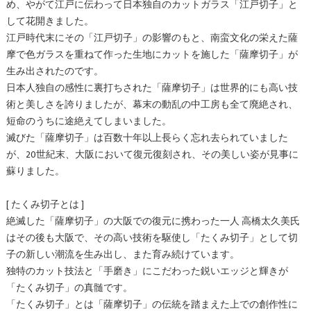
め、やがて江戸に伝わって日本独自のカットガラス「江戸切子」と
して花開きました。
江戸時代末にその「江戸切子」の影響のもと、南蛮文化の栄えた薩
摩で色ガラスを重ねて作った生地にカットを施した「薩摩切子」が
生み出されたのです。
日本人独自の感性に裏打ちされた「薩摩切子」は世界的にも高い技
術と美しさを誇りましたが、幕末の動乱の中工房も全て廃絶され、
短命のうちに途絶えてしまいました。
滅びた「薩摩切子」は百数十年以上長らく忘れ去られていました
が、20世紀末、大阪において復元復刻され、その美しい姿が見事に
蘇りました。
[ たくみ切子とは ]
絶滅した「薩摩切子」の大阪での復元に携わった一人 高橋太久美氏
はその後も大阪で、その高い技術を駆使し「たくみ切子」として切
子の新しい潮流を生み出し、また育み続けています。
独特のカット技法と「手磨き」にこだわった鋭いエッジと輝きが
「たくみ切子」の真髄です。
「たくみ切子」とは「薩摩切子」の伝統を踏まえた上での創作性に