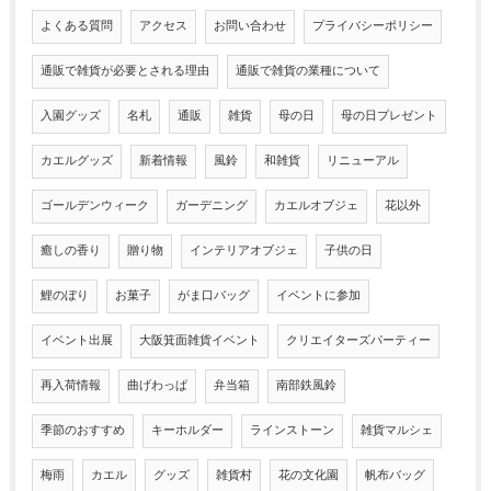
よくある質問
アクセス
お問い合わせ
プライバシーポリシー
通販で雑貨が必要とされる理由
通販で雑貨の業種について
入園グッズ
名札
通販
雑貨
母の日
母の日プレゼント
カエルグッズ
新着情報
風鈴
和雑貨
リニューアル
ゴールデンウィーク
ガーデニング
カエルオブジェ
花以外
癒しの香り
贈り物
インテリアオブジェ
子供の日
鯉のぼり
お菓子
がま口バッグ
イベントに参加
イベント出展
大阪箕面雑貨イベント
クリエイターズパーティー
再入荷情報
曲げわっぱ
弁当箱
南部鉄風鈴
季節のおすすめ
キーホルダー
ラインストーン
雑貨マルシェ
梅雨
カエル
グッズ
雑貨村
花の文化園
帆布バッグ