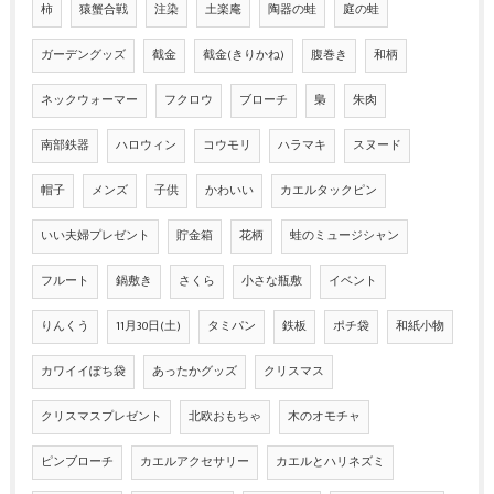
柿
猿蟹合戦
注染
土楽庵
陶器の蛙
庭の蛙
ガーデングッズ
截金
截金(きりかね)
腹巻き
和柄
ネックウォーマー
フクロウ
ブローチ
梟
朱肉
南部鉄器
ハロウィン
コウモリ
ハラマキ
スヌード
帽子
メンズ
子供
かわいい
カエルタックピン
いい夫婦プレゼント
貯金箱
花柄
蛙のミュージシャン
フルート
鍋敷き
さくら
小さな瓶敷
イベント
りんくう
11月30日(土)
タミパン
鉄板
ポチ袋
和紙小物
カワイイぽち袋
あったかグッズ
クリスマス
クリスマスプレゼント
北欧おもちゃ
木のオモチャ
ピンブローチ
カエルアクセサリー
カエルとハリネズミ