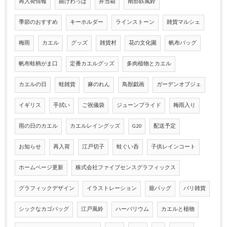
再入荷情報
曲げわっぱ
弁当箱
南部鉄風鈴
季節のおすすめ
キーホルダー
ラインストーン
雑貨マルシェ
梅雨
カエル
グッズ
雑貨村
花の文化園
帆布バッグ
帆布蛙柄がま口
定番カエルグッズ
多肉植物とカエル
カエルの日
蛙雑貨
麻のれん
鳥獣戯画
ガーデンオブジェ
イギリス
手拭い
ご祝儀袋
ジューンブライド
梅雨入り
雨の日のカエル
カエルレイングッズ
G20
配送予定
お知らせ
再入荷
江戸切子
蛙ぐい呑
子供レインコート
ホームページ更新
株式会社ファイブセンスグラフィックス
グラフィックデザイン
イラストレーション
籠バッグ
バリ雑貨
シックなカゴバッグ
江戸風鈴
ハーバリウム
カエルと植物