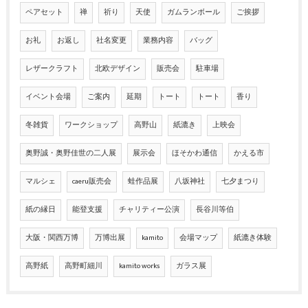
ペアセット
禅
祈り
天使
ガムランボール
ご挨拶
お礼
お返し
社名変更
業務内容
バッグ
レザークラフト
北欧デザイン
販売会
駐車場
イベント会場
ご案内
延期
トート
トート
香り
冬雑貨
ワークショップ
高野山
紙漉き
上映会
奥野誠・奥野佳世の二人展
展示会
ほそかわ通信
かえる市
マルシェ
caeru販売会
蛙作品展
八坂神社
七夕まつり
紙の縁日
能登支援
チャリティー公演
長谷川等伯
大阪・関西万博
万博出展
kamito
会場マップ
紙漉き体験
高野紙
高野町細川
kamito works
ガラス展