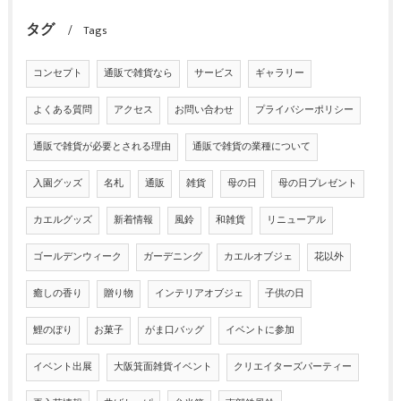
タグ
Tags
コンセプト
通販で雑貨なら
サービス
ギャラリー
よくある質問
アクセス
お問い合わせ
プライバシーポリシー
通販で雑貨が必要とされる理由
通販で雑貨の業種について
入園グッズ
名札
通販
雑貨
母の日
母の日プレゼント
カエルグッズ
新着情報
風鈴
和雑貨
リニューアル
ゴールデンウィーク
ガーデニング
カエルオブジェ
花以外
癒しの香り
贈り物
インテリアオブジェ
子供の日
鯉のぼり
お菓子
がま口バッグ
イベントに参加
イベント出展
大阪箕面雑貨イベント
クリエイターズパーティー