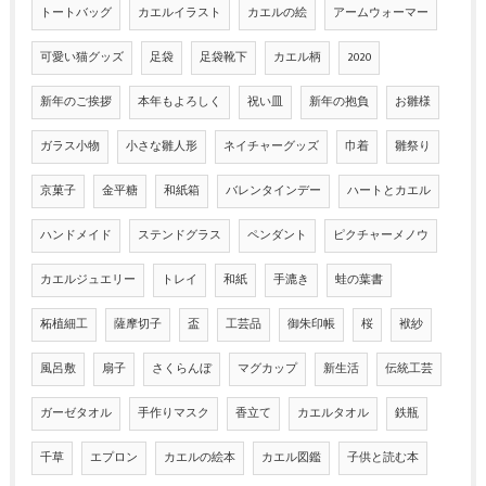
トートバッグ
カエルイラスト
カエルの絵
アームウォーマー
可愛い猫グッズ
足袋
足袋靴下
カエル柄
2020
新年のご挨拶
本年もよろしく
祝い皿
新年の抱負
お雛様
ガラス小物
小さな雛人形
ネイチャーグッズ
巾着
雛祭り
京菓子
金平糖
和紙箱
バレンタインデー
ハートとカエル
ハンドメイド
ステンドグラス
ペンダント
ピクチャーメノウ
カエルジュエリー
トレイ
和紙
手漉き
蛙の葉書
柘植細工
薩摩切子
盃
工芸品
御朱印帳
桜
袱紗
風呂敷
扇子
さくらんぼ
マグカップ
新生活
伝統工芸
ガーゼタオル
手作りマスク
香立て
カエルタオル
鉄瓶
千草
エプロン
カエルの絵本
カエル図鑑
子供と読む本