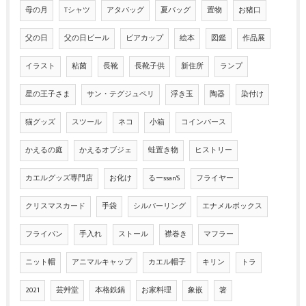
母の月
Tシャツ
アタバッグ
夏バッグ
置物
お猪口
父の日
父の日ビール
ビアカップ
絵本
図鑑
作品展
イラスト
粘菌
長靴
長靴子供
新住所
ランプ
星の王子さま
サン・テグジュペリ
浮き玉
陶器
染付け
猫グッズ
スツール
ネコ
小箱
コインパース
かえるの庭
かえるオブジェ
蛙置き物
ヒストリー
カエルグッズ専門店
お化け
るーssan'S
フライヤー
クリスマスカード
手袋
シルバーリング
エナメルボックス
フライパン
手入れ
ストール
襟巻き
マフラー
ニット帽
アニマルキャップ
カエル帽子
キリン
トラ
2021
芸艸堂
本格鉄鍋
お家料理
象嵌
箸