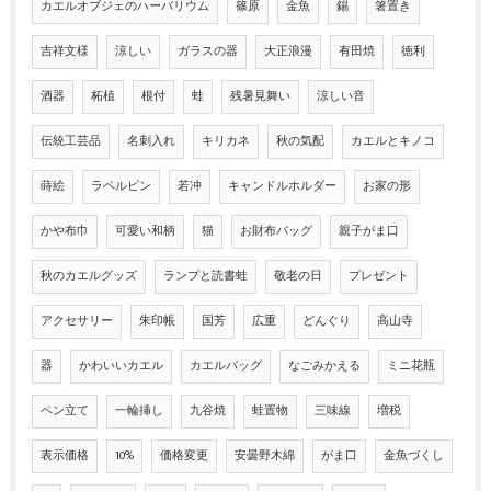
カエルオブジェのハーバリウム
篠原
金魚
錫
箸置き
吉祥文様
涼しい
ガラスの器
大正浪漫
有田焼
徳利
酒器
柘植
根付
蛙
残暑見舞い
涼しい音
伝統工芸品
名刺入れ
キリカネ
秋の気配
カエルとキノコ
蒔絵
ラペルピン
若冲
キャンドルホルダー
お家の形
かや布巾
可愛い和柄
猫
お財布バッグ
親子がま口
秋のカエルグッズ
ランプと読書蛙
敬老の日
プレゼント
アクセサリー
朱印帳
国芳
広重
どんぐり
高山寺
器
かわいいカエル
カエルバッグ
なごみかえる
ミニ花瓶
ペン立て
一輪挿し
九谷焼
蛙置物
三味線
増税
表示価格
10%
価格変更
安曇野木綿
がま口
金魚づくし