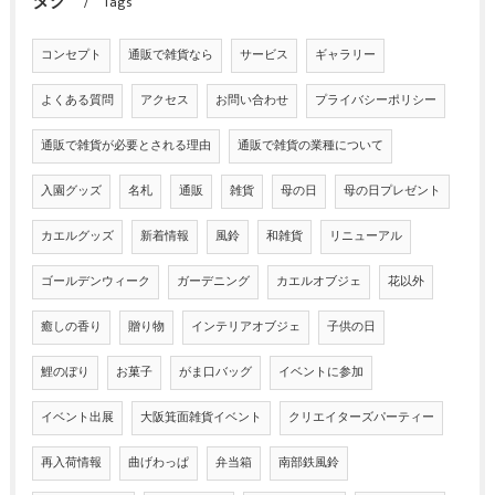
タグ
Tags
コンセプト
通販で雑貨なら
サービス
ギャラリー
よくある質問
アクセス
お問い合わせ
プライバシーポリシー
通販で雑貨が必要とされる理由
通販で雑貨の業種について
入園グッズ
名札
通販
雑貨
母の日
母の日プレゼント
カエルグッズ
新着情報
風鈴
和雑貨
リニューアル
ゴールデンウィーク
ガーデニング
カエルオブジェ
花以外
癒しの香り
贈り物
インテリアオブジェ
子供の日
鯉のぼり
お菓子
がま口バッグ
イベントに参加
イベント出展
大阪箕面雑貨イベント
クリエイターズパーティー
再入荷情報
曲げわっぱ
弁当箱
南部鉄風鈴