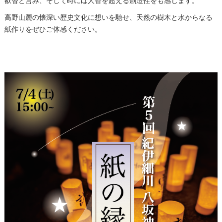
叡智と営み、
そして時には人智を超える創造性をも感じます。
高野山麓の懐深い歴史文化に想いを馳せ、
天然の樹木と水からなる
紙作りをぜひご体感ください。