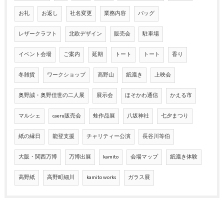
お礼
お返し
社名変更
業務内容
バッグ
レザークラフト
北欧デザイン
販売会
駐車場
イベント会場
ご案内
延期
トート
トート
香り
冬雑貨
ワークショップ
高野山
紙漉き
上映会
奥野誠・奥野佳世の二人展
展示会
ほそかわ通信
かえる市
マルシェ
caeru販売会
蛙作品展
八坂神社
七夕まつり
紙の縁日
能登支援
チャリティー公演
長谷川等伯
大阪・関西万博
万博出展
kamito
会場マップ
紙漉き体験
高野紙
高野町細川
kamito works
ガラス展