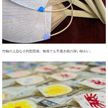
竹軸の上品な小判型団扇。無地でも手漉き紙の深い味わい。