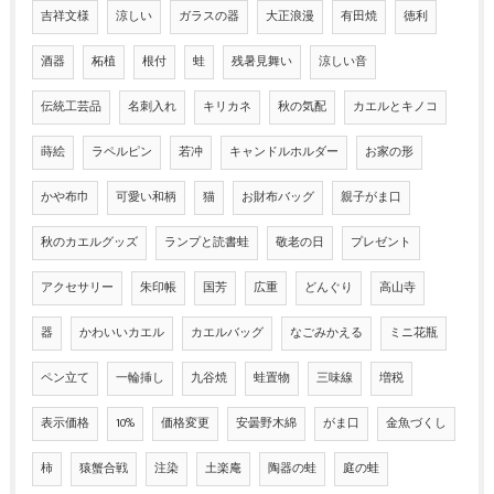
吉祥文様
涼しい
ガラスの器
大正浪漫
有田焼
徳利
酒器
柘植
根付
蛙
残暑見舞い
涼しい音
伝統工芸品
名刺入れ
キリカネ
秋の気配
カエルとキノコ
蒔絵
ラペルピン
若冲
キャンドルホルダー
お家の形
かや布巾
可愛い和柄
猫
お財布バッグ
親子がま口
秋のカエルグッズ
ランプと読書蛙
敬老の日
プレゼント
アクセサリー
朱印帳
国芳
広重
どんぐり
高山寺
器
かわいいカエル
カエルバッグ
なごみかえる
ミニ花瓶
ペン立て
一輪挿し
九谷焼
蛙置物
三味線
増税
表示価格
10%
価格変更
安曇野木綿
がま口
金魚づくし
柿
猿蟹合戦
注染
土楽庵
陶器の蛙
庭の蛙