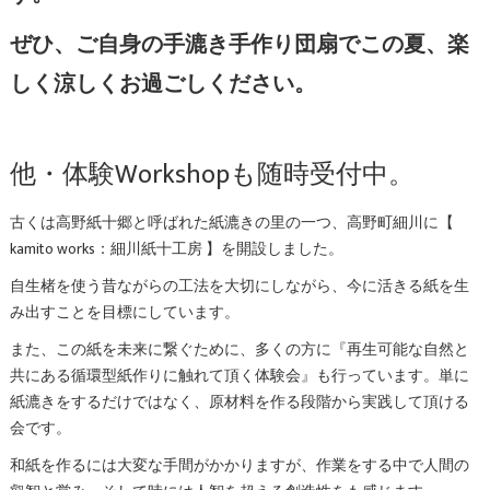
ぜひ、ご自身の手漉き手作り団扇でこの夏、楽
しく涼しくお過ごしください。
他・体験Workshopも随時受付中。
古くは高野紙十郷と呼ばれた紙漉きの里の一つ、高野町細川に【
kamito works：細川紙十工房 】を開設しました。
自生楮を使う昔ながらの工法を大切にしながら、
今に活きる紙を生
み出すことを目標にしています。
また、
この紙を未来に繋ぐために、多くの方に『
再生可能な自然と
共にある循環型紙作りに触れて頂く体験会』
も行っています。単に
紙漉きをするだけではなく、
原材料を作る段階から実践して頂ける
会です。
和紙を作るには大変な手間がかかりますが、
作業をする中で人間の