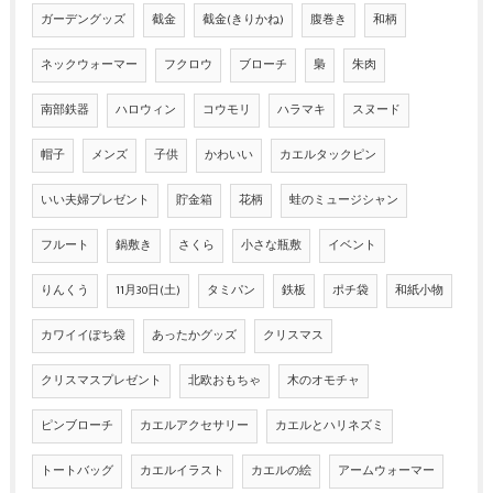
ガーデングッズ
截金
截金(きりかね)
腹巻き
和柄
ネックウォーマー
フクロウ
ブローチ
梟
朱肉
南部鉄器
ハロウィン
コウモリ
ハラマキ
スヌード
帽子
メンズ
子供
かわいい
カエルタックピン
いい夫婦プレゼント
貯金箱
花柄
蛙のミュージシャン
フルート
鍋敷き
さくら
小さな瓶敷
イベント
りんくう
11月30日(土)
タミパン
鉄板
ポチ袋
和紙小物
カワイイぽち袋
あったかグッズ
クリスマス
クリスマスプレゼント
北欧おもちゃ
木のオモチャ
ピンブローチ
カエルアクセサリー
カエルとハリネズミ
トートバッグ
カエルイラスト
カエルの絵
アームウォーマー