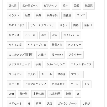
父の日
父の日ビール
ビアカップ
絵本
図鑑
作品展
イラスト
粘菌
長靴
長靴子供
新住所
ランプ
星の王子さま
サン・テグジュペリ
浮き玉
陶器
染付け
猫グッズ
スツール
ネコ
小箱
コインパース
かえるの庭
かえるオブジェ
蛙置き物
ヒストリー
カエルグッズ専門店
お化け
るーssan'S
フライヤー
クリスマスカード
手袋
シルバーリング
エナメルボックス
フライパン
手入れ
ストール
襟巻き
マフラー
ニット帽
アニマルキャップ
カエル帽子
キリン
トラ
2021
芸艸堂
本格鉄鍋
お家料理
象嵌
箸
ペアセット
禅
祈り
天使
ガムランボール
ご挨拶