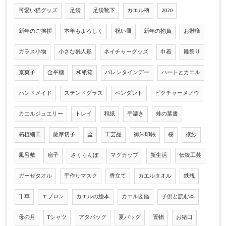
可愛い猫グッズ
足袋
足袋靴下
カエル柄
2020
新年のご挨拶
本年もよろしく
祝い皿
新年の抱負
お雛様
ガラス小物
小さな雛人形
ネイチャーグッズ
巾着
雛祭り
京菓子
金平糖
和紙箱
バレンタインデー
ハートとカエル
ハンドメイド
ステンドグラス
ペンダント
ピクチャーメノウ
カエルジュエリー
トレイ
和紙
手漉き
蛙の葉書
柘植細工
薩摩切子
盃
工芸品
御朱印帳
桜
袱紗
風呂敷
扇子
さくらんぼ
マグカップ
新生活
伝統工芸
ガーゼタオル
手作りマスク
香立て
カエルタオル
鉄瓶
千草
エプロン
カエルの絵本
カエル図鑑
子供と読む本
母の月
Tシャツ
アタバッグ
夏バッグ
置物
お猪口