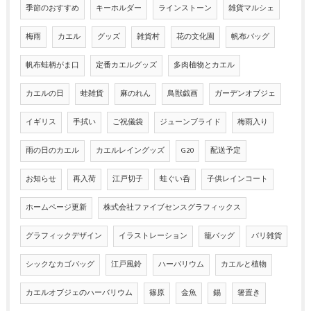
季節のおすすめ
キーホルダー
ラインストーン
雑貨マルシェ
梅雨
カエル
グッズ
雑貨村
花の文化園
帆布バッグ
帆布蛙柄がま口
定番カエルグッズ
多肉植物とカエル
カエルの日
蛙雑貨
麻のれん
鳥獣戯画
ガーデンオブジェ
イギリス
手拭い
ご祝儀袋
ジューンブライド
梅雨入り
雨の日のカエル
カエルレイングッズ
G20
配送予定
お知らせ
再入荷
江戸切子
蛙ぐい呑
子供レインコート
ホームページ更新
株式会社ファイブセンスグラフィックス
グラフィックデザイン
イラストレーション
籠バッグ
バリ雑貨
シックなカゴバッグ
江戸風鈴
ハーバリウム
カエルと植物
カエルオブジェのハーバリウム
篠原
金魚
錫
箸置き